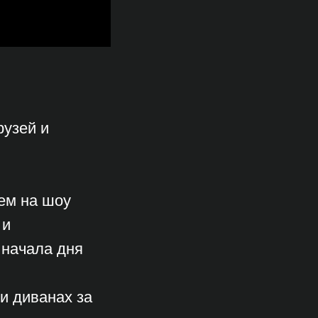
рузей и
ем на шоу
 и
 начала дня
и диванах за