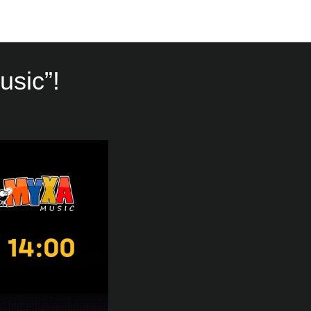
sic”!