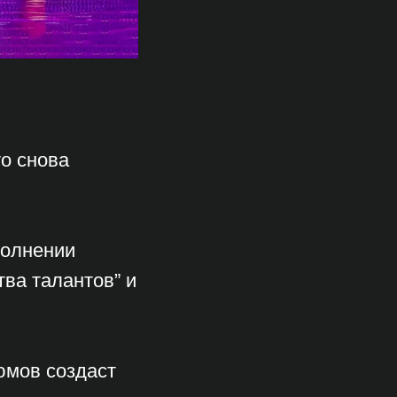
vo снова
полнении
тва талантов” и
юмов создаст