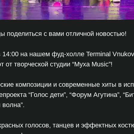
ы поделиться с вами отличной новостью!
в 14:00 на нашем фуд-холле Terminal Vnuko
т от творческой студии “Муха Music”!
рские композиции и современные хиты в ис
епроекта “Голос дети”, “Форум Агутина”, “Би
 волна”.
красных голосов, танцев и эффектных кост